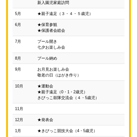
新入園児家庭訪問
5月
★親子遠足（３・４・５歳児）
6月
★保育参観
★保護者会総会
7月
プール開き
七夕お楽しみ会
8月
プール納め
9月
お月見お楽しみ会
敬老の日（はがき作り）
10月
★運動会
★親子遠足（0・1・2歳児）
きびっこ鼓隊交流会（４・5歳児）
11月
12月
★発表会
1月
★きびっこ競技大会（4・5歳児）