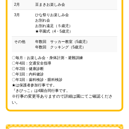
2月
豆まきお楽しみ会
3月
ひな祭りお楽しみ会
お別れ会
お別れ遠足（５歳児）
★卒園式（4・5歳児）
その他
年数回 サッカー教室（5歳児）
年数回 クッキング（5歳児）
〇毎月：お楽しみ会・身体計測・避難訓練
〇年4回：交通安全指導
〇年2回：健康診断
〇年1回：内科健診
〇年1回：歯科検診・眼科検診
★は保護者参加行事です。
『きびっこ』は4園合同行事です。
※行事の変更等ありますので詳細は園にてご確認くださ
い。